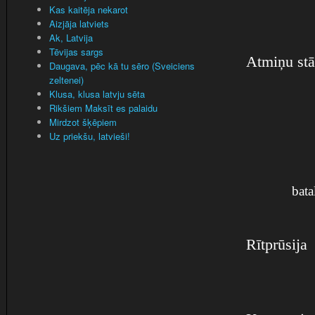
Kas kaitēja nekarot
Aizjāja latviets
Ak, Latvija
Tēvijas sargs
Atmiņu stā
Daugava, pēc kā tu sēro (Sveiciens
zeltenei)
Klusa, klusa latvju sēta
Rikšiem Maksīt es palaidu
Mirdzot šķēpiem
Uz priekšu, latvieši!
bata
Rītprūsija