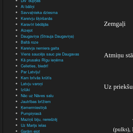
Div’ dūjiņas
Ai bāliņi
Savvaļnieka dziesma
Kareivju šķiršanās
Zemgaļi
Karavīri bēdājās
Aizejot
Daugaviņa (Strauja Daugaviņa)
Baltā roze
Kareivja nemiera gaita
Viens saucējs sauc pie Daugavas
Atmiņu stā
Kā prusaks Rīgu ieņēma
Celieties, biedri!
Par Latviju!
Kam brīvās krūtīs
Latvju varoņi
Uz priekšu,
Izlūki
Nāc uz Nāves salu
Jautrības brīžiem
Ķemermiestiņā
Pumpiņrasā
Maziņš biju, neredzēj
Uz Marijs ielas
(pulks),
Garām ejot