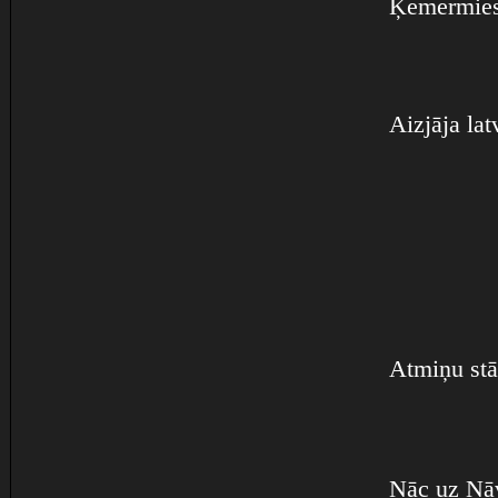
Ķemermies
Aizjāja lat
Atmiņu stā
Nāc uz Nā