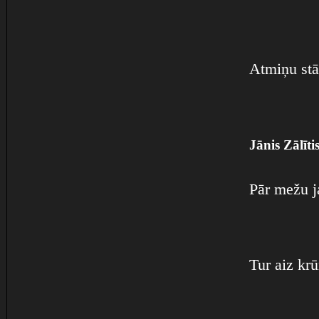
Atmiņu stā
Jānis Zālīti
Pār mežu j
Tur aiz kr