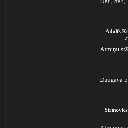
Dēli, dēli, 
Ādolfs Ko
a
Atmiņu stā
Daugava pē
Sirmovics
Atmiņu stā