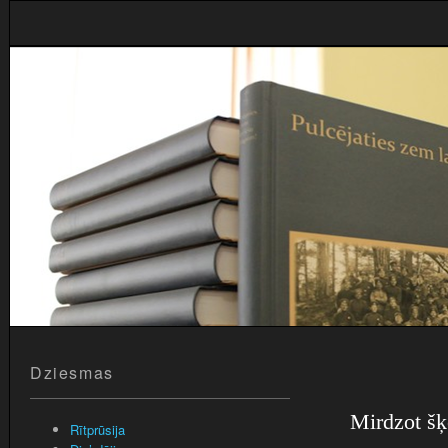
Dziesmas
Mirdzot š
Rītprūsija