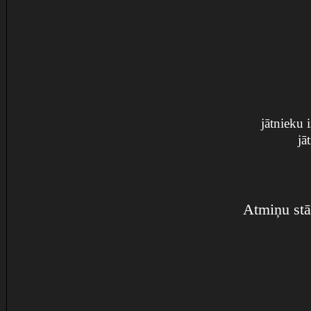
jātnieku 
jā
Atmiņu stā