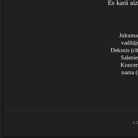
Es karā ai
Jukuma 
vadītāj
Deksnis (cī
Salenie
Koncert
nama (
© G