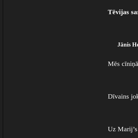
Tēvijas sa
Jānis H
Mēs cīniņā
Dīvains jo
Uz Marij’s