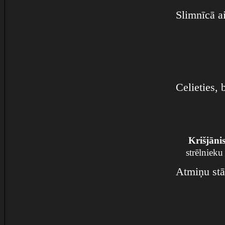
Slimnīcā a
Celieties, 
Krišjāni
strēlnieku
Atmiņu stā