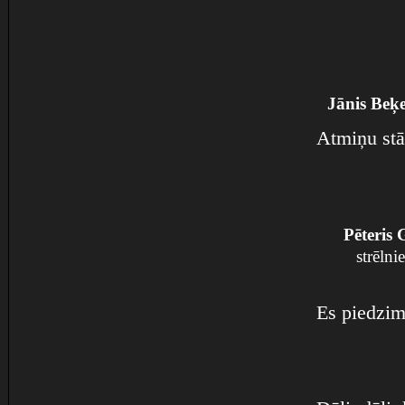
Jānis Beķe
Atmiņu stā
Pēteris 
strēln
Es piedzim